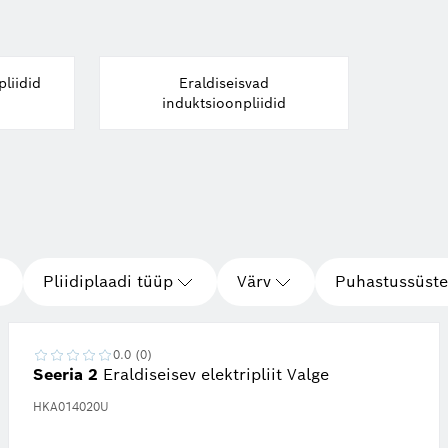
pliidid
Eraldiseisvad
induktsioonpliidid
Pliidiplaadi tüüp
Värv
Puhastussüst
0.0 (0)
Seeria 2
Eraldiseisev elektripliit Valge
HKA014020U