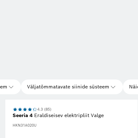
eem
Väljatõmmatavate siinide süsteem
Näi
4.3 (85)
Seeria 4
Eraldiseisev elektripliit Valge
HKN31A020U