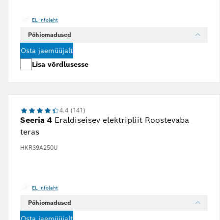
EL infoleht
Põhiomadused
Osta jaemüüjalt
Lisa võrdlusesse
4.4 (141)
Seeria 4
Eraldiseisev elektripliit Roostevaba
teras
HKR39A250U
EL infoleht
Põhiomadused
Osta jaemüüjalt