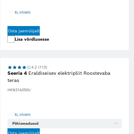
EL infoleht
Osta jaemüüjalt
Lisa võrdlusesse
4.2 (113)
Seeria 4
Eraldiseisev elektripliit Roostevaba
teras
HKN31A050U
EL infoleht
Põhiomadused
Osta jaemüüjalt