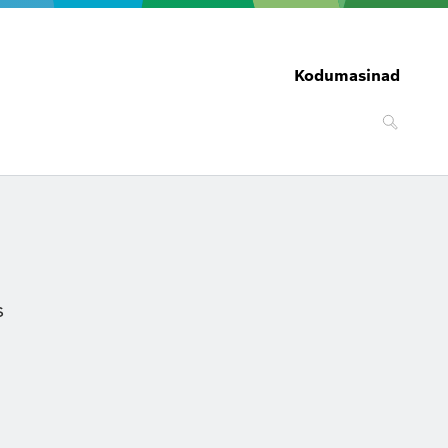
Kodumasinad
s