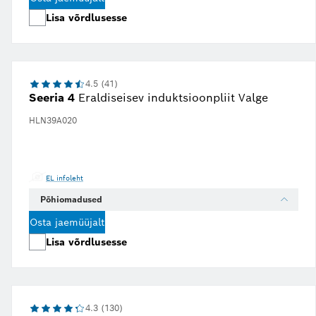
Lisa võrdlusesse
4.5 (41)
Seeria 4
Eraldiseisev induktsioonpliit Valge
HLN39A020
EL infoleht
Põhiomadused
Osta jaemüüjalt
Lisa võrdlusesse
4.3 (130)