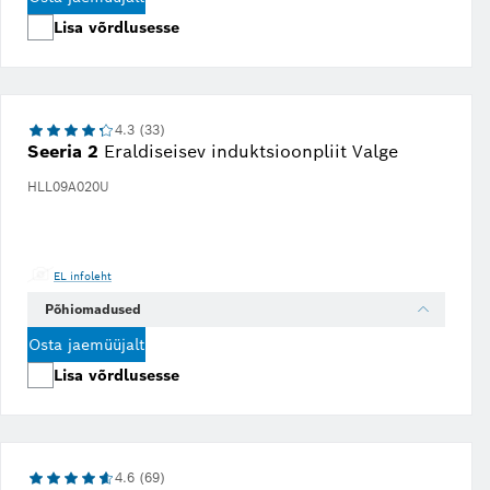
Lisa võrdlusesse
4.3 (33)
Seeria 2
Eraldiseisev induktsioonpliit Valge
HLL09A020U
EL infoleht
Põhiomadused
Osta jaemüüjalt
Lisa võrdlusesse
4.6 (69)