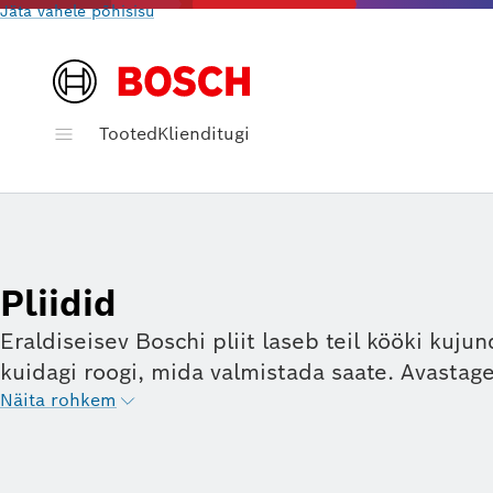
Jäta vahele põhisisu
Tooted
Klienditugi
Pliidid
Eraldiseisev Boschi pliit laseb teil kööki kuju
kuidagi roogi, mida valmistada saate. Avastag
Näita rohkem