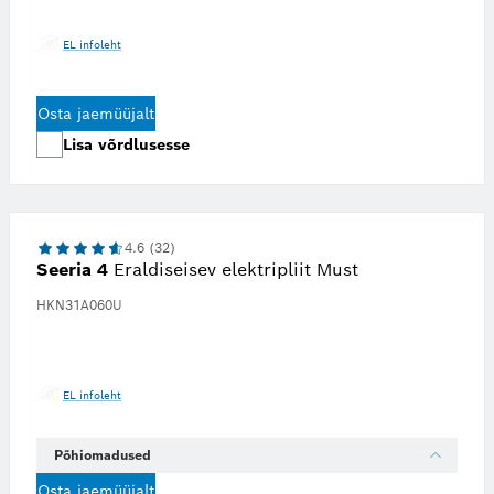
EL infoleht
Osta jaemüüjalt
Lisa võrdlusesse
4.6 (32)
Seeria 4
Eraldiseisev elektripliit Must
HKN31A060U
EL infoleht
Põhiomadused
Osta jaemüüjalt