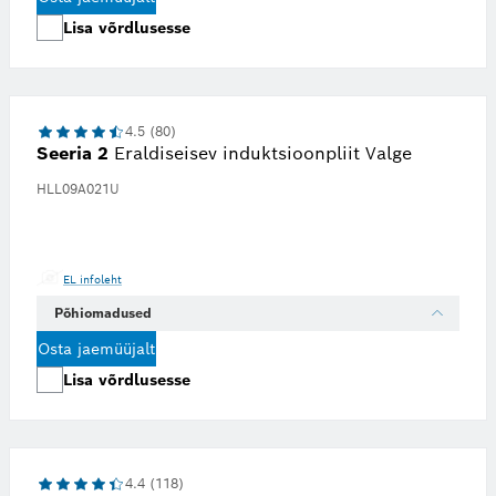
Lisa võrdlusesse
4.5 (80)
Seeria 2
Eraldiseisev induktsioonpliit Valge
HLL09A021U
EL infoleht
Põhiomadused
Osta jaemüüjalt
Lisa võrdlusesse
4.4 (118)