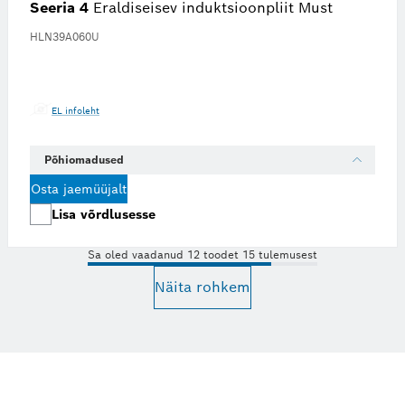
Seeria 4
Eraldiseisev induktsioonpliit Must
HLN39A060U
EL infoleht
Põhiomadused
Osta jaemüüjalt
Lisa võrdlusesse
Sa oled vaadanud 12 toodet 15 tulemusest
Näita rohkem