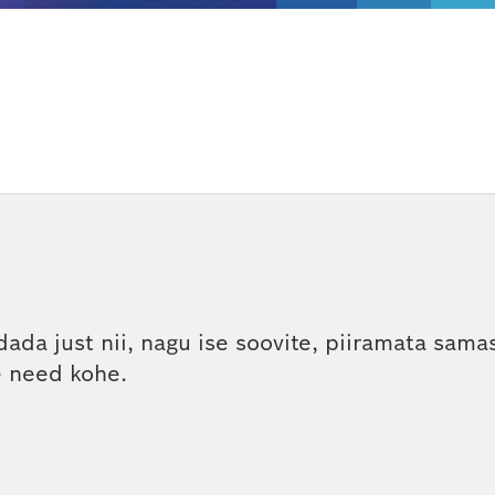
ndada just nii, nagu ise soovite, piiramata sama
e need kohe.