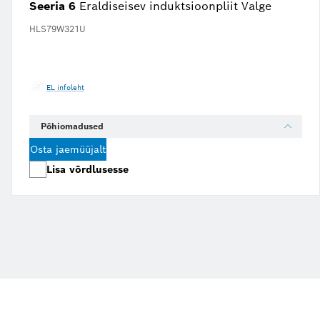
Seeria 6
Eraldiseisev induktsioonpliit Valge
HLS79W321U
EL infoleht
Põhiomadused
Osta jaemüüjalt
Lisa võrdlusesse