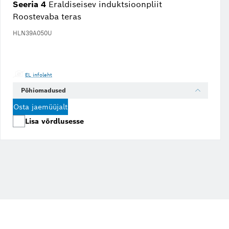
Seeria 4
Eraldiseisev induktsioonpliit
Roostevaba teras
HLN39A050U
EL infoleht
Põhiomadused
Osta jaemüüjalt
Lisa võrdlusesse