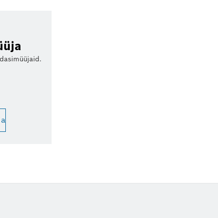
üüja
edasimüüjaid.
ja