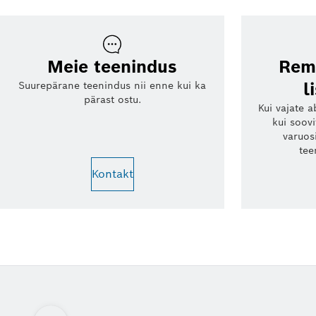
Meie teenindus
Remo
l
Suurepärane teenindus nii enne kui ka
pärast ostu.
Kui vajate a
kui soovi
varuos
tee
Kontakt