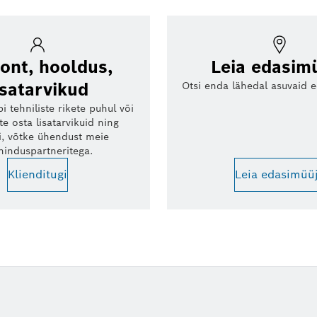
nt, hooldus,
Leia edasim
isatarvikud
Otsi enda lähedal asuvaid 
bi tehniliste rikete puhul või
te osta lisatarvikuid ning
i, võtke ühendust meie
ninduspartneritega.
Klienditugi
Leia edasimüü